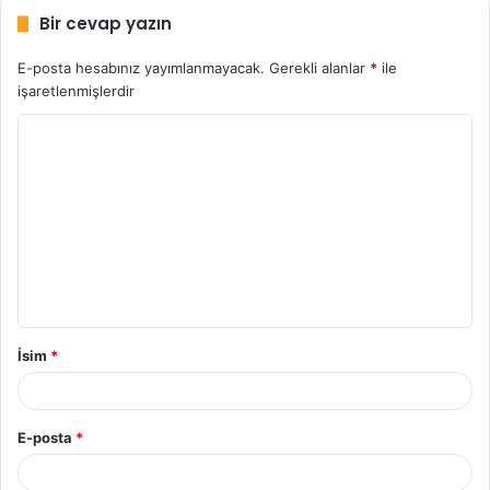
Bir cevap yazın
E-posta hesabınız yayımlanmayacak.
Gerekli alanlar
*
ile
işaretlenmişlerdir
Y
o
r
u
m
*
İsim
*
E-posta
*