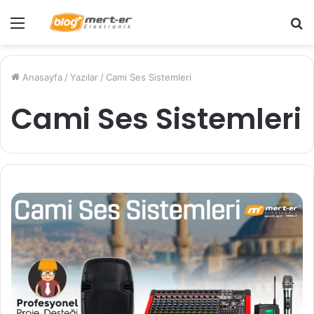
Menü
A
y
...
Anasayfa
/
Yazılar
/
Cami Ses Sistemleri
Cami Ses Sistemleri