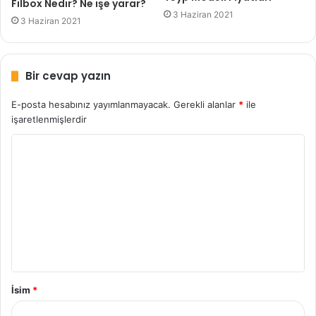
Filbox Nedir? Ne işe yarar?
3 Haziran 2021
3 Haziran 2021
Bir cevap yazın
E-posta hesabınız yayımlanmayacak.
Gerekli alanlar
*
ile
işaretlenmişlerdir
Y
o
r
u
m
*
İsim
*