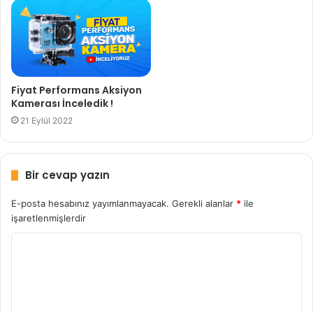
Fiyat Performans Aksiyon
Kamerası İnceledik !
21 Eylül 2022
Bir cevap yazın
E-posta hesabınız yayımlanmayacak.
Gerekli alanlar
*
ile
işaretlenmişlerdir
Y
o
r
u