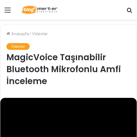
Menü
A
y
...
Anasayfa
/
Videolar
Videolar
MagicVoice Taşınabilir
Bluetooth Mikrofonlu Amfi
İnceleme