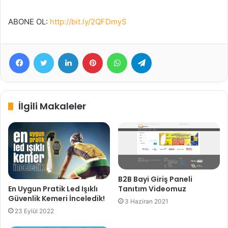
ABONE OL:
http://bit.ly/2QFDmyS
Facebook
Twitter
LinkedIn
Pinterest
WhatsApp
Telegram
İlgili Makaleler
B2B Bayi Giriş Paneli
Tanıtım Videomuz
En Uygun Pratik Led Işıklı
Güvenlik Kemeri İnceledik!
3 Haziran 2021
23 Eylül 2022