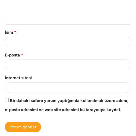
m
*
İsim
*
E-posta
*
İnternet sitesi
Bir dahaki sefere yorum yaptığımda kullanılmak üzere adımı,
e-posta adresimi ve web site adresimi bu tarayıcıya kaydet.