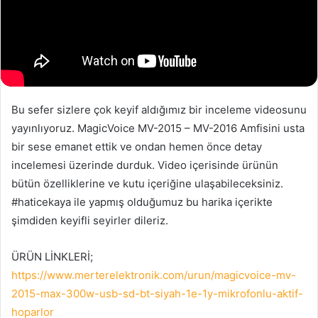
Bu sefer sizlere çok keyif aldığımız bir inceleme videosunu
yayınlıyoruz. MagicVoice MV-2015 – MV-2016 Amfisini usta
bir sese emanet ettik ve ondan hemen önce detay
incelemesi üzerinde durduk. Video içerisinde ürünün
bütün özelliklerine ve kutu içeriğine ulaşabileceksiniz.
#haticekaya ile yapmış olduğumuz bu harika içerikte
şimdiden keyifli seyirler dileriz.
ÜRÜN LİNKLERİ;
https://www.merterelektronik.com/urun/magicvoice-mv-
2015-max-300w-usb-sd-bt-siyah-1e-1y-mikrofonlu-aktif-
hoparlor