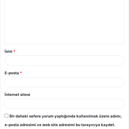
o
r
u
m
*
İsim
*
E-posta
*
İnternet sitesi
Bir dahaki sefere yorum yaptığımda kullanılmak üzere adımı,
e-posta adresimi ve web site adresimi bu tarayıcıya kaydet.