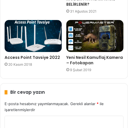
BELİRLENİR?
31 Ağustos 2021
Access Point Tavsiye 2022
Yeni Nesil Kamuflaj Kamera
– Fotokapan
20 Kasım 2018
9 Şubat 2019
Bir cevap yazın
E-posta hesabınız yayımlanmayacak.
Gerekli alanlar
*
ile
işaretlenmişlerdir
Y