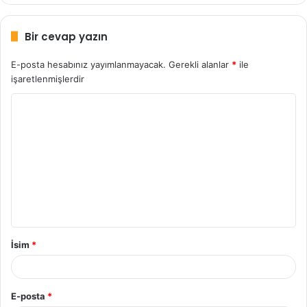
Bir cevap yazın
E-posta hesabınız yayımlanmayacak.
Gerekli alanlar
*
ile
işaretlenmişlerdir
Y
o
r
u
m
*
İsim
*
E-posta
*