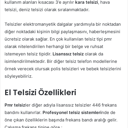
kullanım alanları kısacası 3’e ayrılır
kara telsizi
, hava
telsizi, deniz telsizi olarak sıralanmaktadır.
Telsizler elektromanyetik dalgalar yardımıyla bir noktadan
diğer noktadaki kişinin bilgi paylaşmasını, haberleşmesini
ücretsiz olarak sağlar. En çok kullanılan telsiz tipi pmr
olarak nitelendirilen herhangi bir belge ve ruhsat
istemeyen telsiz tipidir.
Lisanssız telsiz
olarak da
isimlendirilmektedir. Bir diğer telsiz telefon modellerine
örnek verecek olursak polis telsizleri ve bebek telsizlerini
söyleyebiliriz.
El Telsizi Özellikleri
Pmr telsiz
ler diğer adıyla lisanssız telsizler 446 frekans
bandını kullanırlar.
Profesyonel telsiz sistemleri
nde de
öne çıkan özelliklerin başında frekans bandı aralığı gelir.
Çalışma frekans tipine göre :