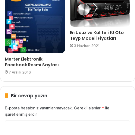
En Ucuz ve Kaliteli 10 Oto
Teyp Modeli Fiyatları
3 Haziran 2021
Merter Elektronik
Facebook Resmi Sayfası
7 Aralık 2016
Bir cevap yazın
E-posta hesabınız yayımlanmayacak.
Gerekli alanlar
*
ile
işaretlenmişlerdir
Y
o