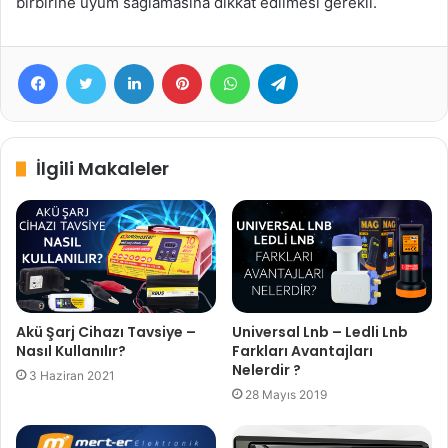
birbirine uyum sağlamasına dikkat edilmesi gerekli.
Facebook
Twitter
LinkedIn
Pinterest
WhatsApp
Telegram
İlgili Makaleler
Akü Şarj Cihazı Tavsiye –
Universal Lnb – Ledli Lnb
Nasıl Kullanılır?
Farkları Avantajları
Nelerdir ?
3 Haziran 2021
28 Mayıs 2019