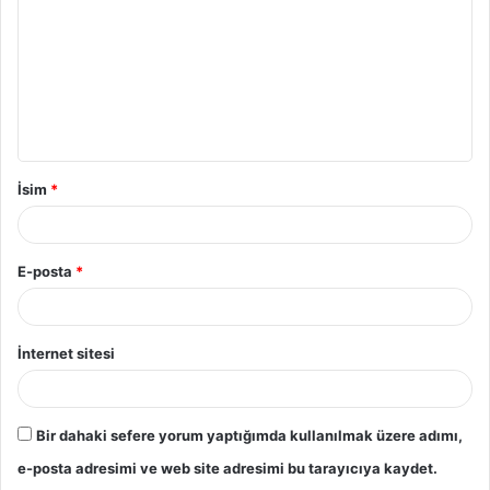
r
u
m
*
İsim
*
E-posta
*
İnternet sitesi
Bir dahaki sefere yorum yaptığımda kullanılmak üzere adımı,
e-posta adresimi ve web site adresimi bu tarayıcıya kaydet.