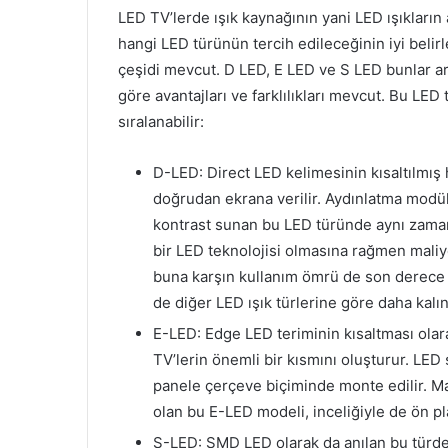
LED TV’lerde ışık kaynağının yani LED ışıkları
hangi LED türünün tercih edileceğinin iyi belirl
çeşidi mevcut. D LED, E LED ve S LED bunlar ar
göre avantajları ve farklılıkları mevcut. Bu LED tü
sıralanabilir:
D-LED: Direct LED kelimesinin kısaltılmış 
doğrudan ekrana verilir. Aydınlatma modül
kontrast sunan bu LED türünde aynı zamand
bir LED teknolojisi olmasına rağmen maliye
buna karşın kullanım ömrü de son derece u
de diğer LED ışık türlerine göre daha kalın
E-LED: Edge LED teriminin kısaltması olar
TV’lerin önemli bir kısmını oluşturur. LED 
panele çerçeve biçiminde monte edilir. Ma
olan bu E-LED modeli, inceliğiyle de ön pl
S-LED: SMD LED olarak da anılan bu türde,