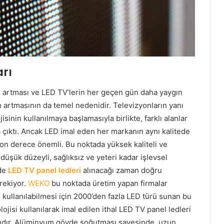
arı
 artması ve LED TV’lerin her geçen gün daha yaygın
n artmasının da temel nedenidir. Televizyonların yanı
isinin kullanılmaya başlamasıyla birlikte, farklı alanlar
 çıktı. Ancak LED imal eden her markanın aynı kalitede
on derece önemli. Bu noktada yüksek kaliteli ve
a düşük düzeyli, sağlıksız ve yeteri kadar işlevsel
 de
LED TV panel ledleri
alınacağı zaman doğru
rekiyor.
WEKO
bu noktada üretim yapan firmalar
e kullanılabilmesi için 2000’den fazla LED türü sunan bu
jisi kullanılarak imal edilen ithal LED TV panel ledleri
ışlıdır. Alüminyum gövde soğutması sayesinde, uzun