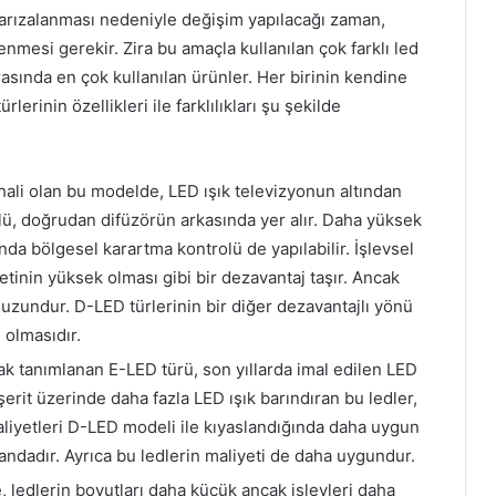
n arızalanması nedeniyle değişim yapılacağı zaman,
enmesi gerekir. Zira bu amaçla kullanılan çok farklı led
asında en çok kullanılan ürünler. Her birinin kendine
rlerinin özellikleri ile farklılıkları şu şekilde
hali olan bu modelde, LED ışık televizyonun altından
ü, doğrudan difüzörün arkasında yer alır. Daha yüksek
a bölgesel karartma kontrolü de yapılabilir. İşlevsel
tinin yüksek olması gibi bir dezavantaj taşır. Ancak
zundur. D-LED türlerinin bir diğer dezavantajlı yönü
 olmasıdır.
ak tanımlanan E-LED türü, son yıllarda imal edilen LED
şerit üzerinde daha fazla LED ışık barındıran bu ledler,
liyetleri D-LED modeli ile kıyaslandığında daha uygun
andadır. Ayrıca bu ledlerin maliyeti de daha uygundur.
 ledlerin boyutları daha küçük ancak işlevleri daha