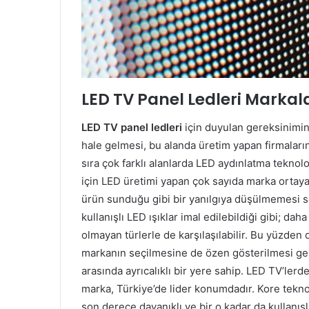
LED TV Panel Ledleri Markal
LED TV panel ledleri
için duyulan gereksinimin
hale gelmesi, bu alanda üretim yapan firmaları
sıra çok farklı alanlarda LED aydınlatma teknoloj
için LED üretimi yapan çok sayıda marka ortaya
ürün sunduğu gibi bir yanılgıya düşülmemesi s
kullanışlı LED ışıklar imal edilebildiği gibi; dah
olmayan türlerle de karşılaşılabilir. Bu yüzden
markanın seçilmesine de özen gösterilmesi ge
arasında ayrıcalıklı bir yere sahip. LED TV’lerd
marka, Türkiye’de lider konumdadır. Kore teknolo
son derece dayanıklı ve bir o kadar da kullan