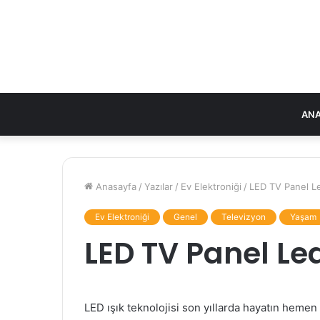
ANA
Anasayfa
/
Yazılar
/
Ev Elektroniği
/
LED TV Panel Led
Ev Elektroniği
Genel
Televizyon
Yaşam
LED TV Panel Led
LED ışık teknolojisi son yıllarda hayatın hemen