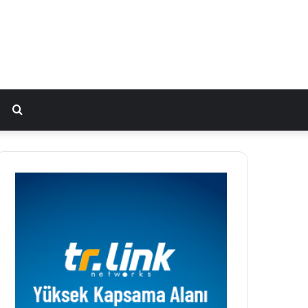
Arama
yap
...