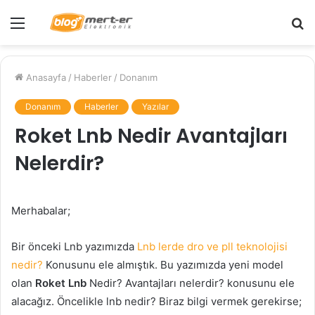
Menü
A
y
...
Anasayfa
/
Haberler
/
Donanım
Donanım
Haberler
Yazılar
Roket Lnb Nedir Avantajları
Nelerdir?
Merhabalar;
Bir önceki Lnb yazımızda
Lnb lerde dro ve pll teknolojisi
nedir?
Konusunu ele almıştık. Bu yazımızda yeni model
olan
Roket Lnb
Nedir? Avantajları nelerdir? konusunu ele
alacağız. Öncelikle lnb nedir? Biraz bilgi vermek gerekirse;