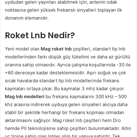
uydudan gelen yayınları alabilmek için, antenin odak
noktasına gelen yüksek frekanslı sinyalleri toplayan ilk
donanım elemanıdır.
Roket Lnb Nedir?
Yeni model olan
Mag roket lnb
çeşitleri, standart tip lnb
modellerinden farkı düşük güç tüketimi ve daha az gürültü
oranına sahip olmasıdır. Ayrıca çalışma koşullarında -30 ile
+60 dereceye kadar desteklemesidir. Aşırı soğuk ve çok
sıcak havalarda standart tip lnb modellerinde frekans
kaymaları ortaya çıkar. Bu kaymalar 3 mhz kadar çıkıyor.
Mag lnb modelleri
bu frekans kaymalarını 300 kHz – 500
khz arasına indirerek uyduya gelen sinyalleri alıcıya daha
stabil bir şekilde herhangi bir frekans kopması olmadan
aktarılmasını sağlıyor. Mag roket lnb çeşitleri hem Dro
hemde Pll teknolojisine sahip çeşitleri bulunmaktadır. Altın
uç tipine sahip olan lnbler slim bir yapıya sahiptir. Tek