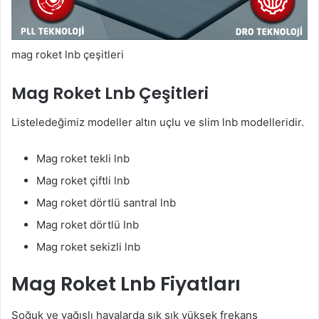
mag roket lnb çeşitleri
Mag Roket Lnb Çeşitleri
Listeledeğimiz modeller altın uçlu ve slim lnb modelleridir.
Mag roket tekli lnb
Mag roket çiftli lnb
Mag roket dörtlü santral lnb
Mag roket dörtlü lnb
Mag roket sekizli lnb
Mag Roket Lnb Fiyatları
Soğuk ve yağışlı havalarda sık sık yüksek frekans