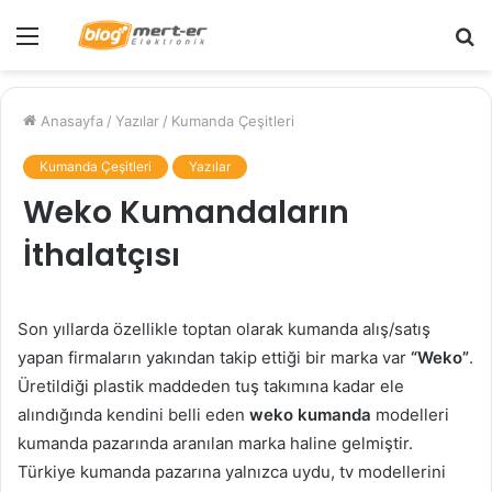
Menü
A
y
...
Anasayfa
/
Yazılar
/
Kumanda Çeşitleri
Kumanda Çeşitleri
Yazılar
Weko Kumandaların
İthalatçısı
Son yıllarda özellikle toptan olarak kumanda alış/satış
yapan firmaların yakından takip ettiği bir marka var
“Weko”
.
Üretildiği plastik maddeden tuş takımına kadar ele
alındığında kendini belli eden
weko kumanda
modelleri
kumanda pazarında aranılan marka haline gelmiştir.
Türkiye kumanda pazarına yalnızca uydu, tv modellerini