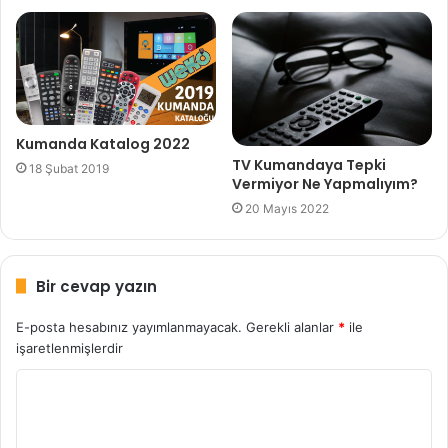
Kumanda Katalog 2022
TV Kumandaya Tepki
18 Şubat 2019
Vermiyor Ne Yapmalıyım?
20 Mayıs 2022
Bir cevap yazın
E-posta hesabınız yayımlanmayacak.
Gerekli alanlar
*
ile
işaretlenmişlerdir
Y
o
r