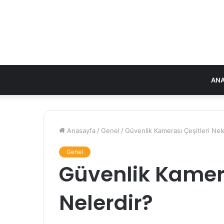
ANA
Anasayfa
/
Genel
/
Güvenlik Kamerası Çeşitleri Nel
Genel
Güvenlik Kamera
Nelerdir?