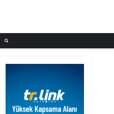
Arama
yap
...