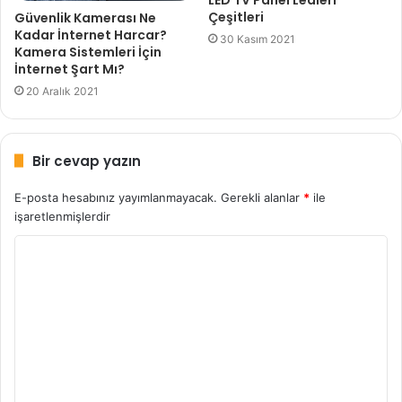
Çeşitleri
Güvenlik Kamerası Ne
Kadar İnternet Harcar?
30 Kasım 2021
Kamera Sistemleri İçin
İnternet Şart Mı?
20 Aralık 2021
Bir cevap yazın
E-posta hesabınız yayımlanmayacak.
Gerekli alanlar
*
ile
işaretlenmişlerdir
Y
o
r
u
m
*