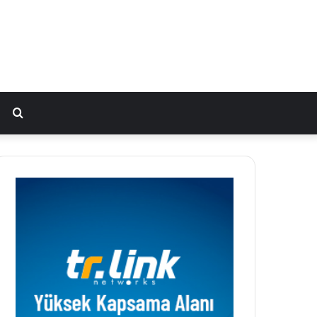
Arama
yap
...