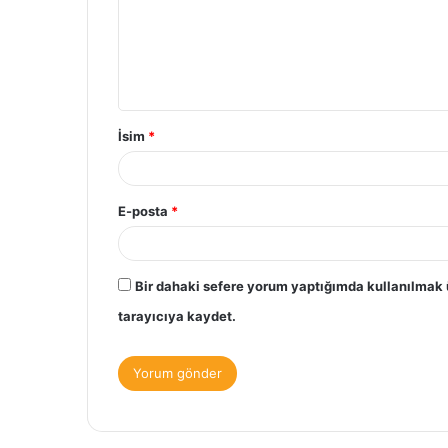
u
m
*
İsim
*
E-posta
*
Bir dahaki sefere yorum yaptığımda kullanılmak 
tarayıcıya kaydet.