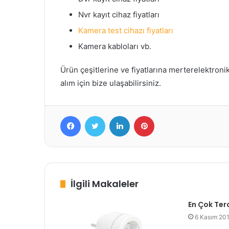
Nvr kayıt cihaz fiyatları
Kamera test cihazı fiyatları
Kamera kabloları vb.
Ürün çeşitlerine ve fiyatlarına merterelektron
alım için bize ulaşabilirsiniz.
Facebook
Twitter
LinkedIn
Pinterest
İlgili Makaleler
En Çok Ter
6 Kasım 20