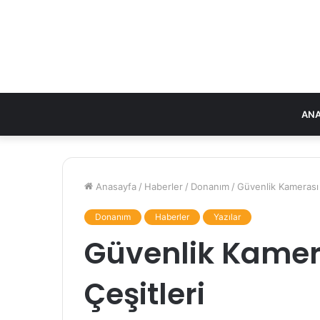
ANA
Anasayfa
/
Haberler
/
Donanım
/
Güvenlik Kamerası F
Donanım
Haberler
Yazılar
Güvenlik Kamera
Çeşitleri