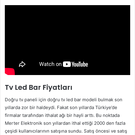
Tv Led Bar Fiyatları
Doğru tv paneli için doğru tv led bar modeli bulmak son
yıllarda zor bir haldeydi. Fakat son yıllarda Türkiye’de
firmalar tarafından ithalat ağı bir hayli arttı. Bu noktada
Merter Elektronik son yıllardan ithal ettiği 2000 den fazla
çeşidi kullanıcılarının satışına sundu. Satış öncesi ve satış