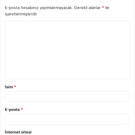
E-posta hesabınız yayımlanmayacak.
Gerekli alanlar
*
ile
işaretlenmişlerdir
Y
o
r
u
m
*
İsim
*
E-posta
*
İnternet sitesi