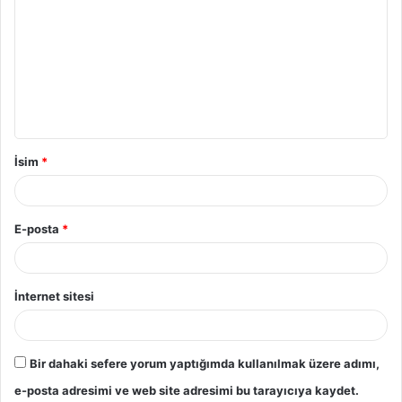
o
r
u
m
*
İsim
*
E-posta
*
İnternet sitesi
Bir dahaki sefere yorum yaptığımda kullanılmak üzere adımı,
e-posta adresimi ve web site adresimi bu tarayıcıya kaydet.