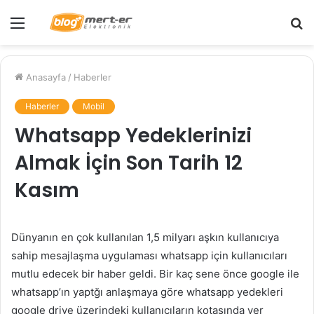
Menü
A
y
...
Anasayfa
/
Haberler
Haberler
Mobil
Whatsapp Yedeklerinizi
Almak İçin Son Tarih 12
Kasım
Dünyanın en çok kullanılan 1,5 milyarı aşkın kullanıcıya
sahip mesajlaşma uygulaması whatsapp için kullanıcıları
mutlu edecek bir haber geldi. Bir kaç sene önce google ile
whatsapp’ın yaptğı anlaşmaya göre whatsapp yedekleri
google drive üzerindeki kullanıcıların kotasında yer