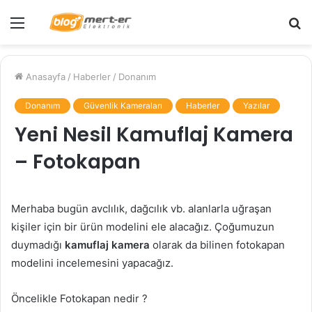
Menü
A
y
...
Anasayfa
/
Haberler
/
Donanım
Donanım
Güvenlik Kameraları
Haberler
Yazılar
Yeni Nesil Kamuflaj Kamera
– Fotokapan
Merhaba bugün avclılık, dağcılık vb. alanlarla uğraşan
kişiler için bir ürün modelini ele alacağız. Çoğumuzun
duymadığı
kamuflaj kamera
olarak da bilinen fotokapan
modelini incelemesini yapacağız.
Öncelikle Fotokapan nedir ?