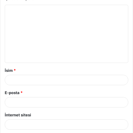
Y
o
r
u
m
*
İsim
*
E-posta
*
İnternet sitesi