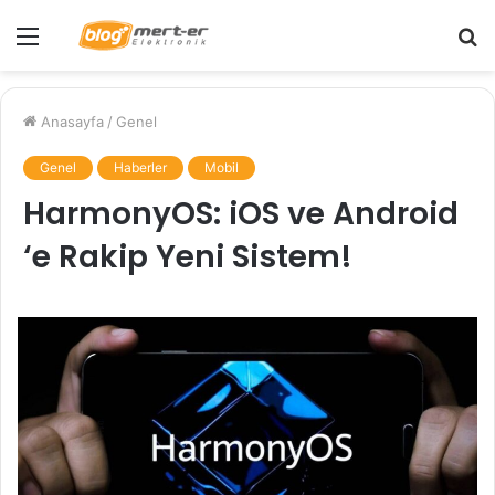
Menü
A
y
...
Anasayfa
/
Genel
Genel
Haberler
Mobil
HarmonyOS: iOS ve Android
‘e Rakip Yeni Sistem!