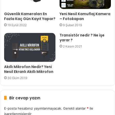
Yeni Nesil Kamuflaj Kamera
Güvenlik Kameraları En
– Fotokapan
Fazla Kaç Gün Kayıt Yapar?
9 Şubat 2019
19 Eylül 2022
Transistör nedir ? Ne işe
yarar ?
2 Kasım 2021
Akıllı Mikrofon Nedir? Yeni
Nesil Ekranlı Akıllı Mikrofon
30 Ekim 2019
Bir cevap yazın
E-posta hesabınız yayımlanmayacak.
Gerekli alanlar
*
ile
işaretlenmişlerdir