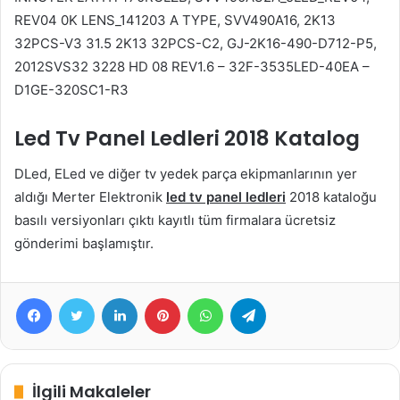
REV04 0K LENS_141203 A TYPE, SVV490A16, 2K13
32PCS-V3 31.5 2K13 32PCS-C2, GJ-2K16-490-D712-P5,
2012SVS32 3228 HD 08 REV1.6 – 32F-3535LED-40EA –
D1GE-320SC1-R3
Led Tv Panel Ledleri 2018 Katalog
DLed, ELed ve diğer tv yedek parça ekipmanlarının yer
aldığı Merter Elektronik
led tv panel ledleri
2018 kataloğu
basılı versiyonları çıktı kayıtlı tüm firmalara ücretsiz
gönderimi başlamıştır.
Facebook
Twitter
LinkedIn
Pinterest
WhatsApp
Telegram
İlgili Makaleler