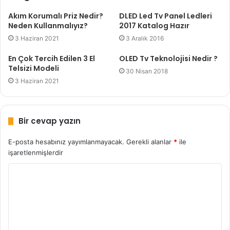
Akım Korumalı Priz Nedir?
DLED Led Tv Panel Ledleri
Neden Kullanmalıyız?
2017 Katalog Hazır
3 Haziran 2021
3 Aralık 2016
En Çok Tercih Edilen 3 El
OLED Tv Teknolojisi Nedir ?
Telsizi Modeli
30 Nisan 2018
3 Haziran 2021
Bir cevap yazın
E-posta hesabınız yayımlanmayacak.
Gerekli alanlar
*
ile
işaretlenmişlerdir
Y
o
r
u