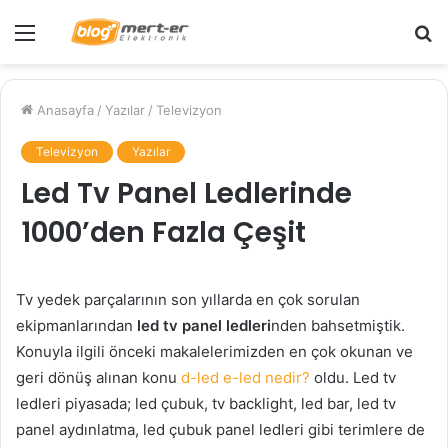
Menü
A
y
...
Anasayfa
/
Yazılar
/
Televizyon
Televizyon
Yazılar
Led Tv Panel Ledlerinde
1000’den Fazla Çeşit
Tv yedek parçalarının son yıllarda en çok sorulan
ekipmanlarından
led tv panel ledleri
nden bahsetmiştik.
Konuyla ilgili önceki makalelerimizden en çok okunan ve
geri dönüş alınan konu
d-led e-led nedir?
oldu. Led tv
ledleri piyasada; led çubuk, tv backlight, led bar, led tv
panel aydınlatma, led çubuk panel ledleri gibi terimlere de