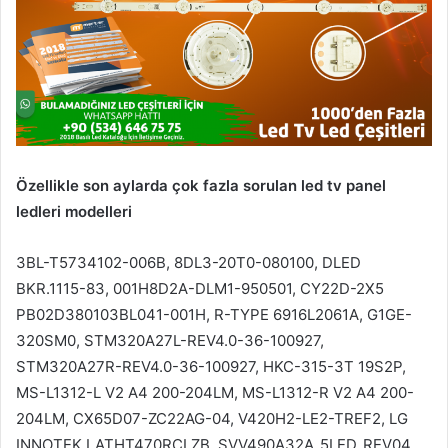
Özellikle son aylarda çok fazla sorulan led tv panel
ledleri modelleri
3BL-T5734102-006B, 8DL3-20T0-080100, DLED
BKR.1115-83, 001H8D2A-DLM1-950501, CY22D-2X5
PB02D380103BL041-001H, R-TYPE 6916L2061A, G1GE-
320SM0, STM320A27L-REV4.0-36-100927,
STM320A27R-REV4.0-36-100927, HKC-315-3T 19S2P,
MS-L1312-L V2 A4 200-204LM, MS-L1312-R V2 A4 200-
204LM, CX65D07-ZC22AG-04, V420H2-LE2-TREF2, LG
INNOTEK LATHT470RCLZB, SVV490A32A_5LED_REV04,