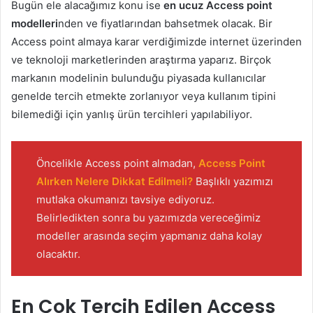
Bugün ele alacağımız konu ise
en ucuz Access point
modelleri
nden ve fiyatlarından bahsetmek olacak. Bir
Access point almaya karar verdiğimizde internet üzerinden
ve teknoloji marketlerinden araştırma yaparız. Birçok
markanın modelinin bulunduğu piyasada kullanıcılar
genelde tercih etmekte zorlanıyor veya kullanım tipini
bilemediği için yanlış ürün tercihleri yapılabiliyor.
Öncelikle Access point almadan,
Access Point
Alırken Nelere Dikkat Edilmeli?
Başlıklı yazımızı
mutlaka okumanızı tavsiye ediyoruz.
Belirledikten sonra bu yazımızda vereceğimiz
modeller arasında seçim yapmanız daha kolay
olacaktır.
En Çok Tercih Edilen Access