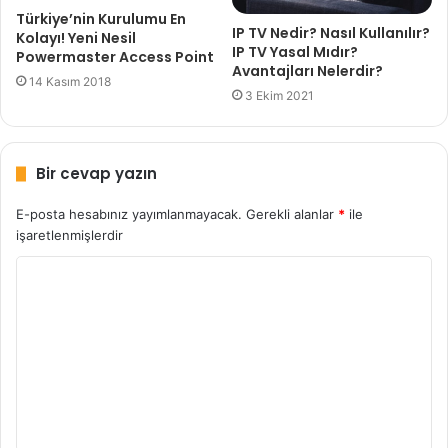
Türkiye’nin Kurulumu En
IP TV Nedir? Nasıl Kullanılır?
Kolayı! Yeni Nesil
IP TV Yasal Mıdır?
Powermaster Access Point
Avantajları Nelerdir?
14 Kasım 2018
3 Ekim 2021
Bir cevap yazın
E-posta hesabınız yayımlanmayacak.
Gerekli alanlar
*
ile
işaretlenmişlerdir
Y
o
r
u
m
*