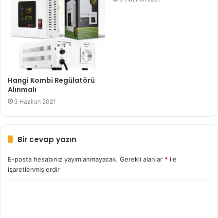
Hangi Kombi Regülatörü
Alınmalı
3 Haziran 2021
Bir cevap yazın
E-posta hesabınız yayımlanmayacak.
Gerekli alanlar
*
ile
işaretlenmişlerdir
Y
o
r