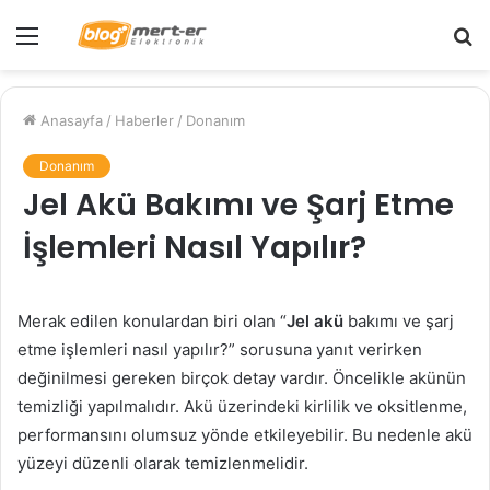
Menü
A
y
...
Anasayfa
/
Haberler
/
Donanım
Donanım
Jel Akü Bakımı ve Şarj Etme
İşlemleri Nasıl Yapılır?
Merak edilen konulardan biri olan “
Jel akü
bakımı ve şarj
etme işlemleri nasıl yapılır?” sorusuna yanıt verirken
değinilmesi gereken birçok detay vardır. Öncelikle akünün
temizliği yapılmalıdır. Akü üzerindeki kirlilik ve oksitlenme,
performansını olumsuz yönde etkileyebilir. Bu nedenle akü
yüzeyi düzenli olarak temizlenmelidir.