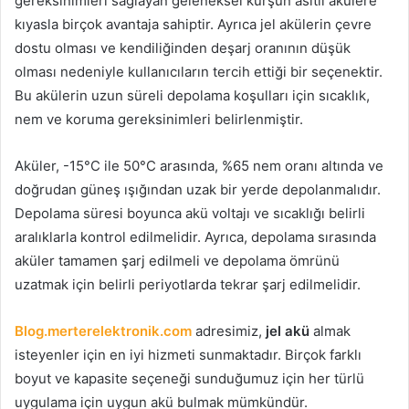
gereksinimleri sağlayan geleneksel kurşun asitli akülere
kıyasla birçok avantaja sahiptir. Ayrıca jel akülerin çevre
dostu olması ve kendiliğinden deşarj oranının düşük
olması nedeniyle kullanıcıların tercih ettiği bir seçenektir.
Bu akülerin uzun süreli depolama koşulları için sıcaklık,
nem ve koruma gereksinimleri belirlenmiştir.
Aküler, -15°C ile 50°C arasında, %65 nem oranı altında ve
doğrudan güneş ışığından uzak bir yerde depolanmalıdır.
Depolama süresi boyunca akü voltajı ve sıcaklığı belirli
aralıklarla kontrol edilmelidir. Ayrıca, depolama sırasında
aküler tamamen şarj edilmeli ve depolama ömrünü
uzatmak için belirli periyotlarda tekrar şarj edilmelidir.
Blog.merterelektronik.com
adresimiz,
jel akü
almak
isteyenler için en iyi hizmeti sunmaktadır. Birçok farklı
boyut ve kapasite seçeneği sunduğumuz için her türlü
uygulama için uygun akü bulmak mümkündür.