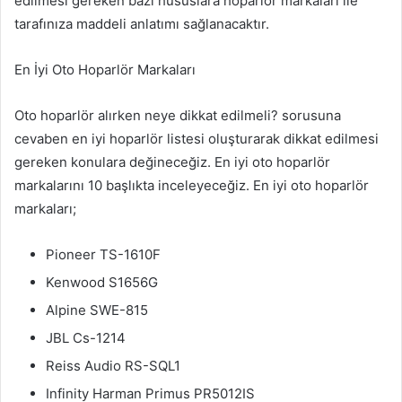
edilmesi gereken bazı hususlara hoparlör markaları ile
tarafınıza maddeli anlatımı sağlanacaktır.
En İyi Oto Hoparlör Markaları​​​​​​​
Oto hoparlör alırken neye dikkat edilmeli? sorusuna
cevaben en iyi hoparlör listesi oluşturarak dikkat edilmesi
gereken konulara değineceğiz. En iyi oto hoparlör
markalarını 10 başlıkta inceleyeceğiz. En iyi oto hoparlör
markaları;
Pioneer TS-1610F
Kenwood S1656G
Alpine SWE-815
JBL Cs-1214
Reiss Audio RS-SQL1
Infinity Harman Primus PR5012IS