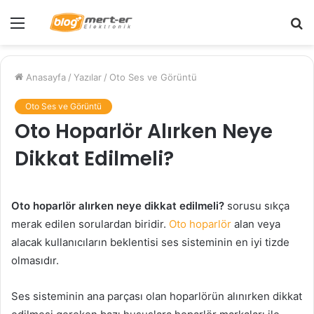
Menü
A
y
...
Anasayfa
/
Yazılar
/
Oto Ses ve Görüntü
Oto Ses ve Görüntü
Oto Hoparlör Alırken Neye
Dikkat Edilmeli?
Oto hoparlör alırken neye dikkat edilmeli?
sorusu sıkça
merak edilen sorulardan biridir.
Oto hoparlör
alan veya
alacak kullanıcıların beklentisi ses sisteminin en iyi tizde
olmasıdır.
Ses sisteminin ana parçası olan hoparlörün alınırken dikkat