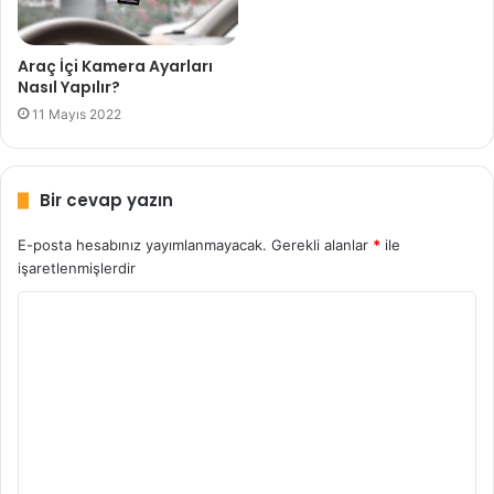
Araç İçi Kamera Ayarları
Nasıl Yapılır?
11 Mayıs 2022
Bir cevap yazın
E-posta hesabınız yayımlanmayacak.
Gerekli alanlar
*
ile
işaretlenmişlerdir
Y
o
r
u
m
*